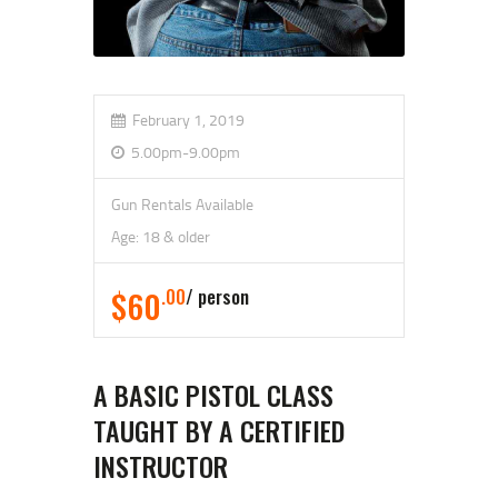
February 1, 2019
5.00pm-9.00pm
Gun Rentals Available
Age: 18 & older
$60
.00
person
A BASIC PISTOL CLASS
TAUGHT BY A CERTIFIED
INSTRUCTOR