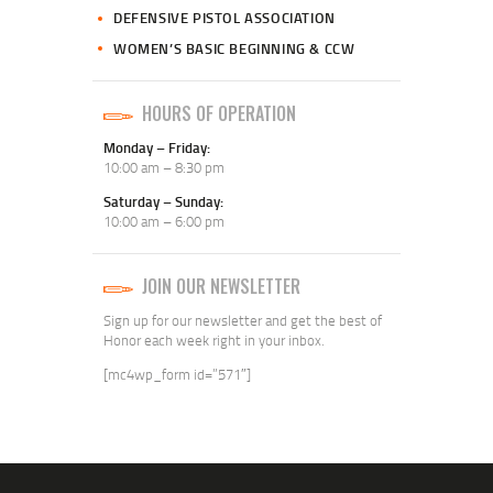
DEFENSIVE PISTOL ASSOCIATION
WOMEN’S BASIC BEGINNING & CCW
HOURS OF OPERATION
Monday – Friday:
10:00 am – 8:30 pm
Saturday – Sunday:
10:00 am – 6:00 pm
JOIN OUR NEWSLETTER
Sign up for our newsletter and get the best of
Honor each week right in your inbox.
[mc4wp_form id=”571″]