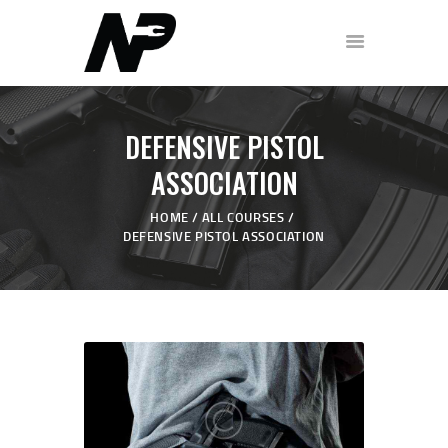
HOME
DEFENSIVE PISTOL
SHOP
ABOUT
ASSOCIATION
PODCAST
HOME
ALL COURSES
FREE WORKOUT
DEFENSIVE PISTOL ASSOCIATION
DISCOVERY CALL