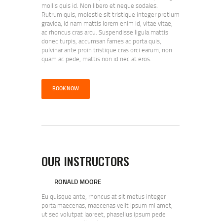
mollis quis id. Non libero et neque sodales.
Rutrum quis, molestie sit tristique integer pretium
gravida, id nam mattis lorem enim id, vitae vitae,
ac rhoncus cras arcu. Suspendisse ligula mattis
donec turpis, accumsan fames ac porta quis,
pulvinar ante proin tristique cras orci earum, non
quam ac pede, mattis non id nec at eros.
BOOK NOW
OUR INSTRUCTORS
RONALD MOORE
Eu quisque ante, rhoncus at sit metus integer
porta maecenas, maecenas velit ipsum mi amet,
ut sed volutpat laoreet, phasellus ipsum pede