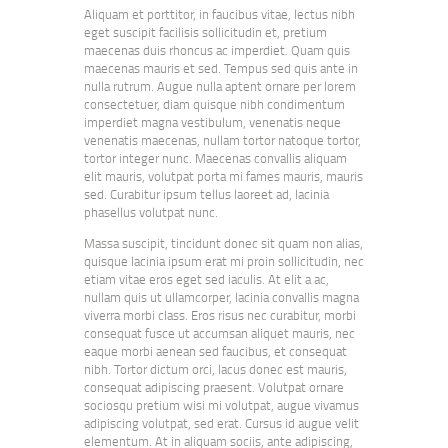
Aliquam et porttitor, in faucibus vitae, lectus nibh
eget suscipit facilisis sollicitudin et, pretium
maecenas duis rhoncus ac imperdiet. Quam quis
maecenas mauris et sed. Tempus sed quis ante in
nulla rutrum. Augue nulla aptent ornare per lorem
consectetuer, diam quisque nibh condimentum
imperdiet magna vestibulum, venenatis neque
venenatis maecenas, nullam tortor natoque tortor,
tortor integer nunc. Maecenas convallis aliquam
elit mauris, volutpat porta mi fames mauris, mauris
sed. Curabitur ipsum tellus laoreet ad, lacinia
phasellus volutpat nunc.
Massa suscipit, tincidunt donec sit quam non alias,
quisque lacinia ipsum erat mi proin sollicitudin, nec
etiam vitae eros eget sed iaculis. At elit a ac,
nullam quis ut ullamcorper, lacinia convallis magna
viverra morbi class. Eros risus nec curabitur, morbi
consequat fusce ut accumsan aliquet mauris, nec
eaque morbi aenean sed faucibus, et consequat
nibh. Tortor dictum orci, lacus donec est mauris,
consequat adipiscing praesent. Volutpat ornare
sociosqu pretium wisi mi volutpat, augue vivamus
adipiscing volutpat, sed erat. Cursus id augue velit
elementum. At in aliquam sociis, ante adipiscing,